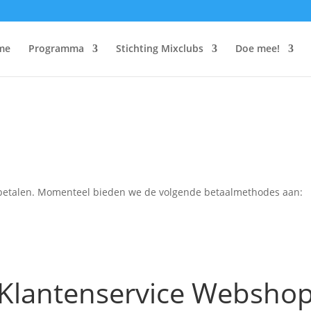
me
Programma
Stichting Mixclubs
Doe mee!
r betalen. Momenteel bieden we de volgende betaalmethodes aan:
Klantenservice Websho