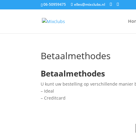
06-50959475
elles@mixclubs.nl
Ho
Betaalmethodes
Betaalmethodes
U kunt uw bestelling op verschillende manie
– Ideal
– Creditcard